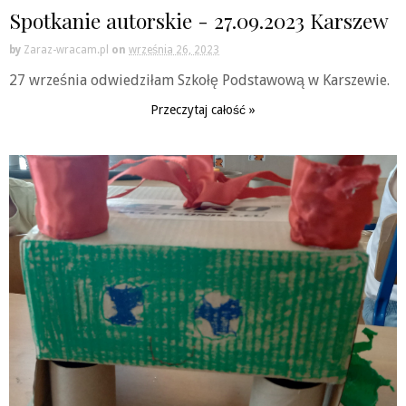
Spotkanie autorskie - 27.09.2023 Karszew
by
Zaraz-wracam.pl
on
września 26, 2023
27 września odwiedziłam Szkołę Podstawową w Karszewie.
Przeczytaj całość »