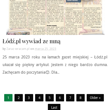
Łódź.pl wywiad ze mną
by
Zaraz-wracam.pl
on
marca 25, 2023
25 marca 2023 roku na łamach gazet miejskiej – Łódż.pl
ukazał się piękny artykuł. Jestem z niego bardzo dumna.
Zachęcam do poczytania😊. Dla...
1
2
3
4
5
6
7
8
Older »
Last