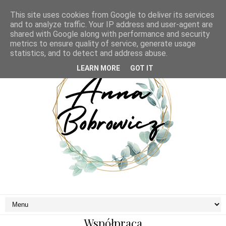
This site uses cookies from Google to deliver its services
and to analyze traffic. Your IP address and user-agent are
shared with Google along with performance and security
metrics to ensure quality of service, generate usage
statistics, and to detect and address abuse.
LEARN MORE
GOT IT
Współpraca