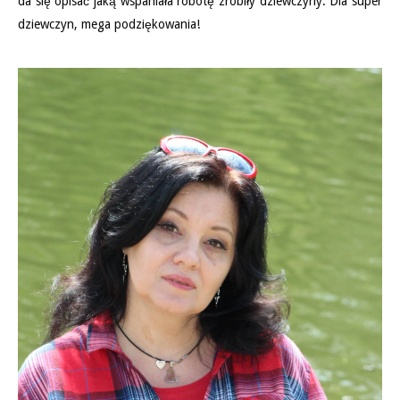
da się opisać jaką wspaniała robotę zrobiły dziewczyny. Dla super
dziewczyn, mega podziękowania!