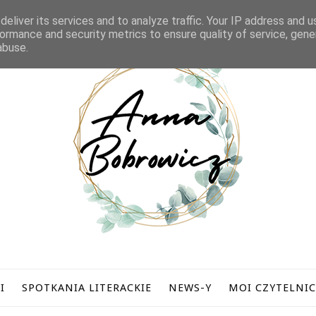
YWATNOŚCI
KONTAKT
eliver its services and to analyze traffic. Your IP address and 
ormance and security metrics to ensure quality of service, gen
abuse.
I
SPOTKANIA LITERACKIE
NEWS-Y
MOI CZYTELNIC