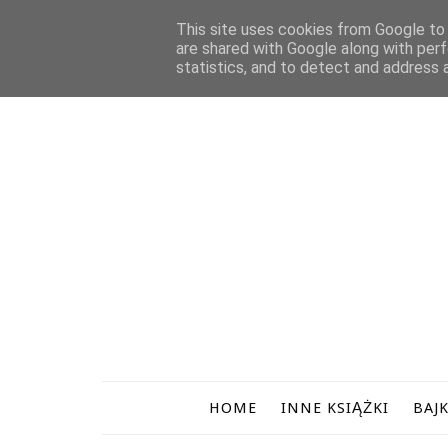
O MNIE
WSPÓŁPRACA
POLITYKA PR
This site uses cookies from Google to d
are shared with Google along with perf
statistics, and to detect and address 
HOME
INNE KSIĄŻKI
BAJK